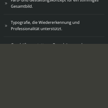
Gesamtbild.
Typografie, die Wiedererkennung und
Professionalität unterstützt.
Geschäftsausstattung, Broschüren und
Werbemittel aus einem Guss.
Designrichtlinien für eine einheitliche
Kommunikation auf allen Kanälen.
Was Sie davon haben